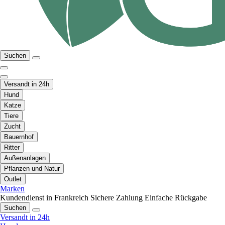
Suchen
Versandt in 24h
Hund
Katze
Tiere
Zucht
Bauernhof
Ritter
Außenanlagen
Pflanzen und Natur
Outlet
Marken
Kundendienst in Frankreich
Sichere Zahlung
Einfache Rückgabe
Suchen
Versandt in 24h