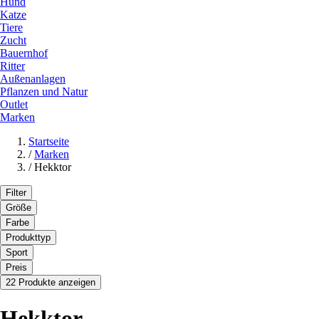
Hund
Katze
Tiere
Zucht
Bauernhof
Ritter
Außenanlagen
Pflanzen und Natur
Outlet
Marken
Startseite
/
Marken
/
Hekktor
Filter
Größe
Farbe
Produkttyp
Sport
Preis
22 Produkte anzeigen
Hekktor