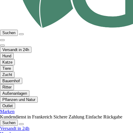
Suchen
Versandt in 24h
Hund
Katze
Tiere
Zucht
Bauernhof
Ritter
Außenanlagen
Pflanzen und Natur
Outlet
Marken
Kundendienst in Frankreich
Sichere Zahlung
Einfache Rückgabe
Suchen
Versandt in 24h