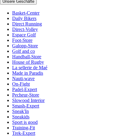
Unsere Geschäfte
Basket-Center
Daily Bikers
Direct Running
Direct-Volley
Espace Golf
Foot-Store
Galopp-Store
Golf and co
Handball-Store
House of Rugby
La sellerie de Maé
Made in Paradis
Nauti-wave
On-Fight
Padel-Expert
Pecheur-Store
Slowood Interior
Smash-Expert
Sneak'In
Sneakids
Sport is good
Training-Fit
Trek-Expert