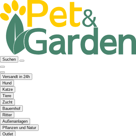
Suchen
Versandt in 24h
Hund
Katze
Tiere
Zucht
Bauernhof
Ritter
Außenanlagen
Pflanzen und Natur
Outlet