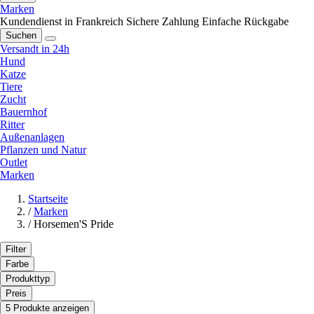
Marken
Kundendienst in Frankreich
Sichere Zahlung
Einfache Rückgabe
Suchen
Versandt in 24h
Hund
Katze
Tiere
Zucht
Bauernhof
Ritter
Außenanlagen
Pflanzen und Natur
Outlet
Marken
Startseite
/
Marken
/
Horsemen'S Pride
Filter
Farbe
Produkttyp
Preis
5 Produkte anzeigen