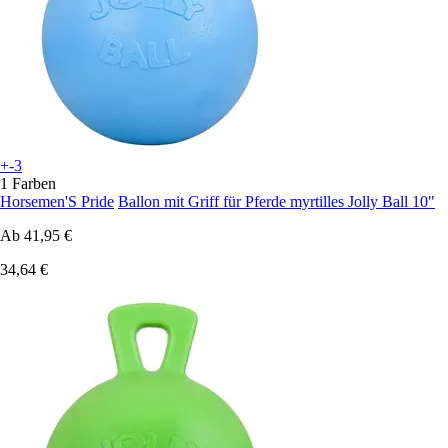
+-3
1 Farben
Horsemen'S Pride
Ballon mit Griff für Pferde myrtilles Jolly Ball 10"
Ab
41,95 €
34,64 €