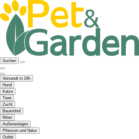
Suchen
Versandt in 24h
Hund
Katze
Tiere
Zucht
Bauernhof
Ritter
Außenanlagen
Pflanzen und Natur
Outlet