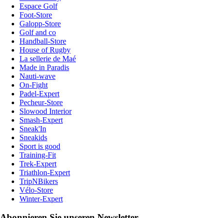
Espace Golf
Foot-Store
Galopp-Store
Golf and co
Handball-Store
House of Rugby
La sellerie de Maé
Made in Paradis
Nauti-wave
On-Fight
Padel-Expert
Pecheur-Store
Slowood Interior
Smash-Expert
Sneak'In
Sneakids
Sport is good
Training-Fit
Trek-Expert
Triathlon-Expert
TripNBikers
Vélo-Store
Winter-Expert
Abonnieren Sie unseren Newsletter