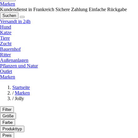
Marken
Kundendienst in Frankreich
Sichere Zahlung
Einfache Rückgabe
Suchen
Versandt in 24h
Hund
Katze
Tiere
Zucht
Bauernhof
Ritter
Außenanlagen
Pflanzen und Natur
Outlet
Marken
Startseite
/
Marken
/
Jolly
Filter
Größe
Farbe
Produkttyp
Preis