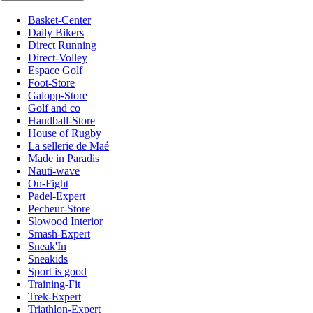
Basket-Center
Daily Bikers
Direct Running
Direct-Volley
Espace Golf
Foot-Store
Galopp-Store
Golf and co
Handball-Store
House of Rugby
La sellerie de Maé
Made in Paradis
Nauti-wave
On-Fight
Padel-Expert
Pecheur-Store
Slowood Interior
Smash-Expert
Sneak'In
Sneakids
Sport is good
Training-Fit
Trek-Expert
Triathlon-Expert