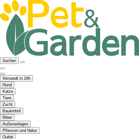
Suchen
Versandt in 24h
Hund
Katze
Tiere
Zucht
Bauernhof
Ritter
Außenanlagen
Pflanzen und Natur
Outlet