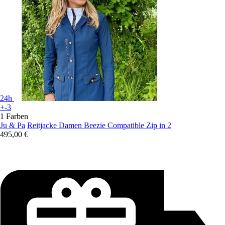
24h
+-3
1 Farben
Ju & Pa
Reitjacke Damen Beezie Compatible Zip in 2
495,00 €