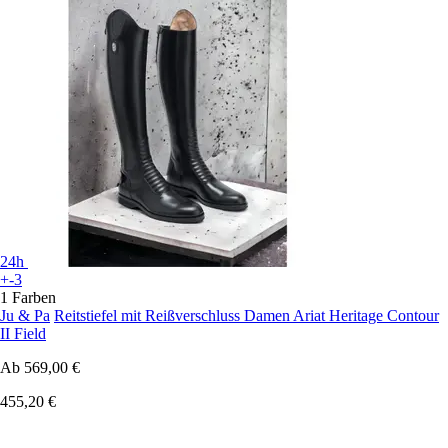
24h
+-3
1 Farben
Ju & Pa
Reitstiefel mit Reißverschluss Damen Ariat Heritage Contour
II Field
Ab
569,00 €
455,20 €