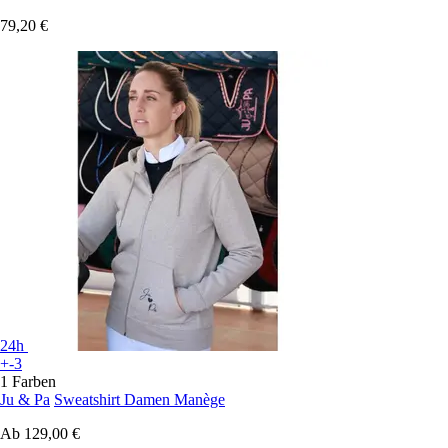
79,20 €
24h
+-3
1 Farben
Ju & Pa
Sweatshirt Damen Manège
Ab
129,00 €