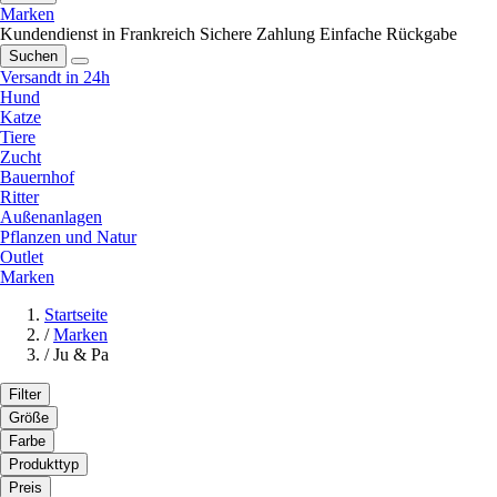
Marken
Kundendienst in Frankreich
Sichere Zahlung
Einfache Rückgabe
Suchen
Versandt in 24h
Hund
Katze
Tiere
Zucht
Bauernhof
Ritter
Außenanlagen
Pflanzen und Natur
Outlet
Marken
Startseite
/
Marken
/
Ju & Pa
Filter
Größe
Farbe
Produkttyp
Preis