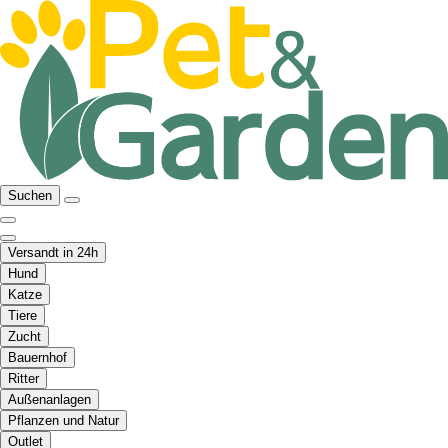
Suchen
Versandt in 24h
Hund
Katze
Tiere
Zucht
Bauernhof
Ritter
Außenanlagen
Pflanzen und Natur
Outlet