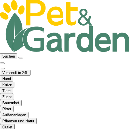
Suchen
Versandt in 24h
Hund
Katze
Tiere
Zucht
Bauernhof
Ritter
Außenanlagen
Pflanzen und Natur
Outlet