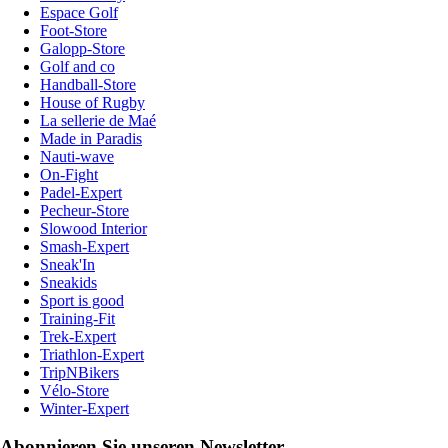
Espace Golf
Foot-Store
Galopp-Store
Golf and co
Handball-Store
House of Rugby
La sellerie de Maé
Made in Paradis
Nauti-wave
On-Fight
Padel-Expert
Pecheur-Store
Slowood Interior
Smash-Expert
Sneak'In
Sneakids
Sport is good
Training-Fit
Trek-Expert
Triathlon-Expert
TripNBikers
Vélo-Store
Winter-Expert
Abonnieren Sie unseren Newsletter