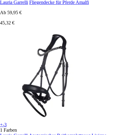
Lauria Garrelli
Fliegendecke für Pferde Amalfi
Ab
59,95 €
45,32 €
+-3
1 Farben