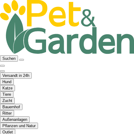
Suchen
Versandt in 24h
Hund
Katze
Tiere
Zucht
Bauernhof
Ritter
Außenanlagen
Pflanzen und Natur
Outlet