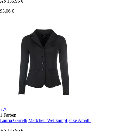
Ab
135,95 €
93,06 €
+-3
1 Farben
Lauria Garrelli
Mädchen-Wettkampfjacke Amalfi
Ab
135,95 €