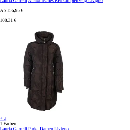
Lauria Garrelli
Anatomisches Reitkomplettzeug Livigno
Ab
156,95 €
108,31 €
+-3
1 Farben
Lauria Garrelli
Parka Damen Livigno