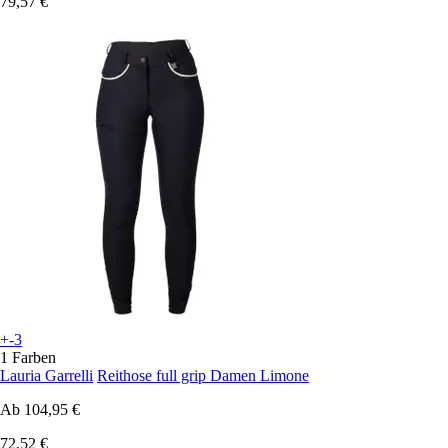
79,57 €
+-3
1 Farben
Lauria Garrelli
Reithose full grip Damen Limone
Ab
104,95 €
72,52 €