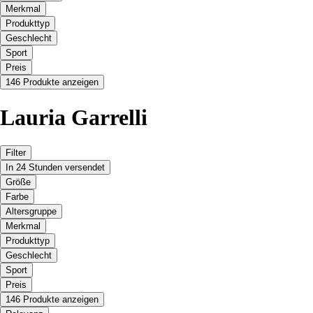
Merkmal
Produkttyp
Geschlecht
Sport
Preis
146 Produkte anzeigen
Lauria Garrelli
Filter
In 24 Stunden versendet
Größe
Farbe
Altersgruppe
Merkmal
Produkttyp
Geschlecht
Sport
Preis
146 Produkte anzeigen