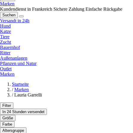
Marken
Kundendienst in Frankreich
Sichere Zahlung
Einfache Rückgabe
Suchen
Versandt in 24h
Hund
Katze
Tiere
Zucht
Bauernhof
Ritter
Außenanlagen
Pflanzen und Natur
Outlet
Marken
Startseite
/
Marken
/
Lauria Garrelli
Filter
In 24 Stunden versendet
Größe
Farbe
Altersgruppe