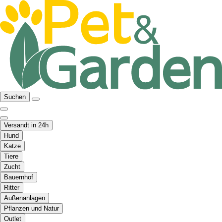
Suchen
Versandt in 24h
Hund
Katze
Tiere
Zucht
Bauernhof
Ritter
Außenanlagen
Pflanzen und Natur
Outlet