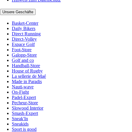
Unsere Geschäfte
Basket-Center
Daily Bikers
Direct Running
Direct-Volley
Espace Golf
Foot-Store
Galopp-Store
Golf and co
Handball-Store
House of Rugby
La sellerie de Maé
Made in Paradis
Nauti-wave
On-Fight
Padel-Expert
Pecheur-Store
Slowood Interior
Smash-Expert
Sneak'In
Sneakids
Sport is good