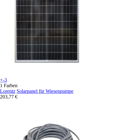
+-3
1 Farben
Lorentz
Solarpanel für Wiesenpumpe
203,77 €