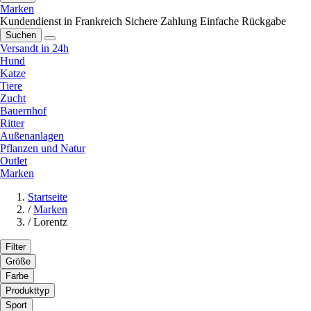
Marken
Kundendienst in Frankreich
Sichere Zahlung
Einfache Rückgabe
Suchen
Versandt in 24h
Hund
Katze
Tiere
Zucht
Bauernhof
Ritter
Außenanlagen
Pflanzen und Natur
Outlet
Marken
Startseite
/
Marken
/
Lorentz
Filter
Größe
Farbe
Produkttyp
Sport