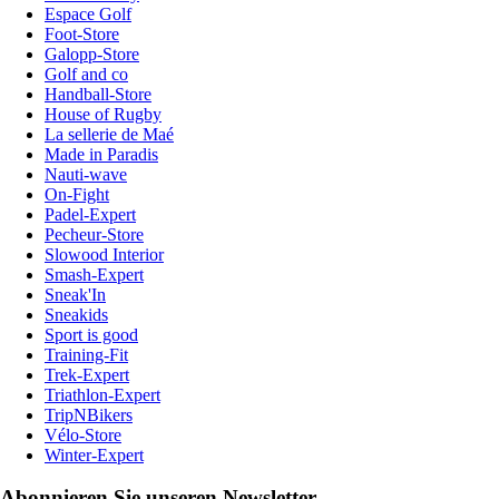
Espace Golf
Foot-Store
Galopp-Store
Golf and co
Handball-Store
House of Rugby
La sellerie de Maé
Made in Paradis
Nauti-wave
On-Fight
Padel-Expert
Pecheur-Store
Slowood Interior
Smash-Expert
Sneak'In
Sneakids
Sport is good
Training-Fit
Trek-Expert
Triathlon-Expert
TripNBikers
Vélo-Store
Winter-Expert
Abonnieren Sie unseren Newsletter