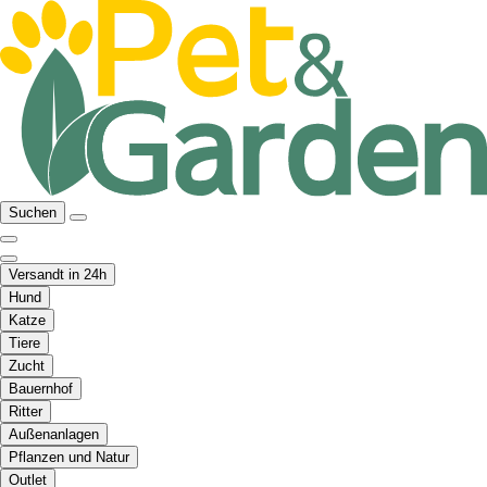
Suchen
Versandt in 24h
Hund
Katze
Tiere
Zucht
Bauernhof
Ritter
Außenanlagen
Pflanzen und Natur
Outlet