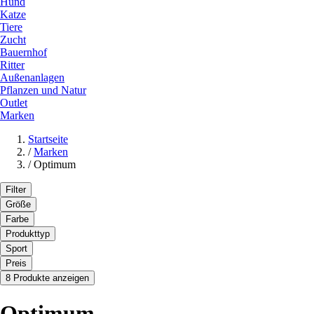
Hund
Katze
Tiere
Zucht
Bauernhof
Ritter
Außenanlagen
Pflanzen und Natur
Outlet
Marken
Startseite
/
Marken
/
Optimum
Filter
Größe
Farbe
Produkttyp
Sport
Preis
8 Produkte anzeigen
Optimum