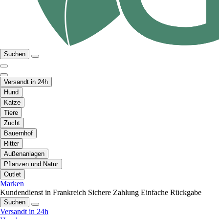
Suchen
Versandt in 24h
Hund
Katze
Tiere
Zucht
Bauernhof
Ritter
Außenanlagen
Pflanzen und Natur
Outlet
Marken
Kundendienst in Frankreich
Sichere Zahlung
Einfache Rückgabe
Suchen
Versandt in 24h