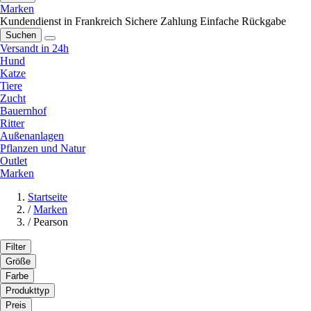
Marken
Kundendienst in Frankreich
Sichere Zahlung
Einfache Rückgabe
Suchen
Versandt in 24h
Hund
Katze
Tiere
Zucht
Bauernhof
Ritter
Außenanlagen
Pflanzen und Natur
Outlet
Marken
Startseite
/
Marken
/
Pearson
Filter
Größe
Farbe
Produkttyp
Preis