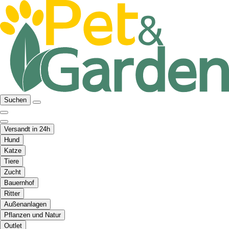
Suchen
Versandt in 24h
Hund
Katze
Tiere
Zucht
Bauernhof
Ritter
Außenanlagen
Pflanzen und Natur
Outlet