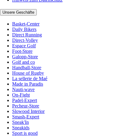
Unsere Geschäfte
Basket-Center
Daily Bikers
Direct Running
Direct-Volley
Espace Golf
Foot-Store
Galopp-Store
Golf and co
Handball-Store
House of Rugby
La sellerie de Maé
Made in Paradis
Nauti-wave
On-Fight
Padel-Expert
Pecheur-Store
Slowood Interior
Smash-Expert
Sneak'In
Sneakids
Sport is good