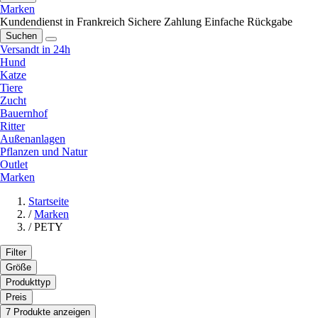
Marken
Kundendienst in Frankreich
Sichere Zahlung
Einfache Rückgabe
Suchen
Versandt in 24h
Hund
Katze
Tiere
Zucht
Bauernhof
Ritter
Außenanlagen
Pflanzen und Natur
Outlet
Marken
Startseite
/
Marken
/
PETY
Filter
Größe
Produkttyp
Preis
7 Produkte anzeigen