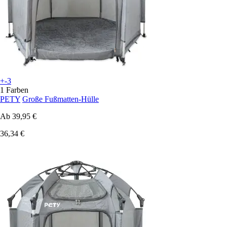
+-3
1 Farben
PETY
Große Fußmatten-Hülle
Ab
39,95 €
36,34 €