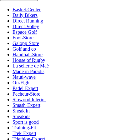
Basket-Center
Daily Bikers
Direct Running
Direct-Volley
Espace Golf
Foot-Store
Galopp-Store
Golf and co
Handball-Store
House of Rugby
La sellerie de Maé
Made in Paradis
Nauti-wave
On-Fight
Padel-Expert
Pecheur-Store
Slowood Interior
Smash-Expert
Sneak'In
Sneakids
Sport is good
Training-Fit
Trek-Expert
Triathlon-Expert