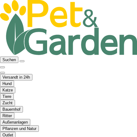
Suchen
Versandt in 24h
Hund
Katze
Tiere
Zucht
Bauernhof
Ritter
Außenanlagen
Pflanzen und Natur
Outlet