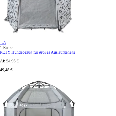
+-3
1 Farben
PETY
Hundebezug für großes Auslaufgehege
Ab
54,95 €
49,48 €