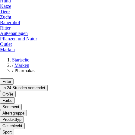
Hund
Katze
Tiere
Zucht
Bauernhof
Ritter
Außenanlagen
Pflanzen und Natur
Outlet
Marken
Startseite
/
Marken
/
Pharmakas
Filter
In 24 Stunden versendet
Größe
Farbe
Sortiment
Altersgruppe
Produkttyp
Geschlecht
Sport