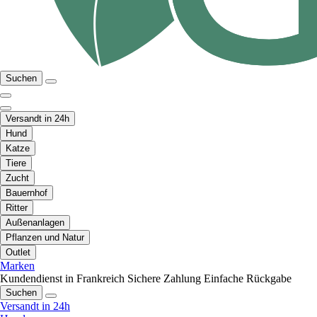
Suchen
Versandt in 24h
Hund
Katze
Tiere
Zucht
Bauernhof
Ritter
Außenanlagen
Pflanzen und Natur
Outlet
Marken
Kundendienst in Frankreich
Sichere Zahlung
Einfache Rückgabe
Suchen
Versandt in 24h