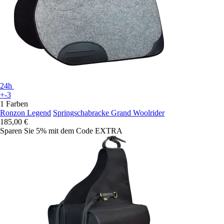
24h
+-3
1 Farben
Ronzon Legend
Springschabracke Grand Woolrider
185,00 €
Sparen Sie 5%
mit dem Code
EXTRA