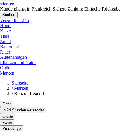
Marken
Kundendienst in Frankreich
Sichere Zahlung
Einfache Rückgabe
Suchen
Versandt in 24h
Hund
Katze
Tiere
Zucht
Bauernhof
Ritter
Außenanlagen
Pflanzen und Natur
Outlet
Marken
Startseite
/
Marken
/
Ronzon Legend
Filter
In 24 Stunden versendet
Größe
Farbe
Produkttyp