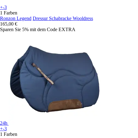
+-3
1 Farben
Ronzon Legend
Dressur Schabracke Wooldress
165,00 €
Sparen Sie 5%
mit dem Code
EXTRA
24h
+-3
1 Farben