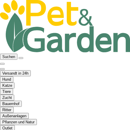
Suchen
Versandt in 24h
Hund
Katze
Tiere
Zucht
Bauernhof
Ritter
Außenanlagen
Pflanzen und Natur
Outlet