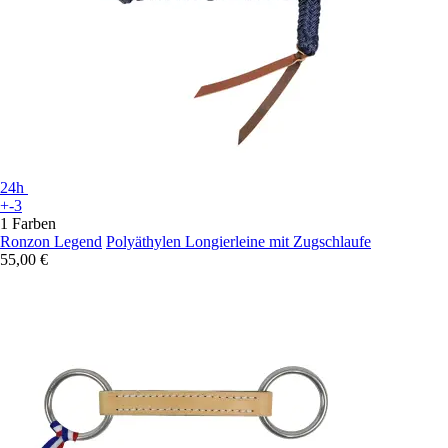
24h
+-3
1 Farben
Ronzon Legend
Polyäthylen Longierleine mit Zugschlaufe
55,00 €