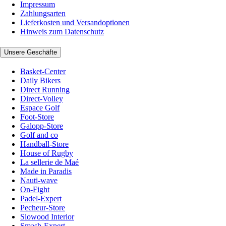
Impressum
Zahlungsarten
Lieferkosten und Versandoptionen
Hinweis zum Datenschutz
Unsere Geschäfte
Basket-Center
Daily Bikers
Direct Running
Direct-Volley
Espace Golf
Foot-Store
Galopp-Store
Golf and co
Handball-Store
House of Rugby
La sellerie de Maé
Made in Paradis
Nauti-wave
On-Fight
Padel-Expert
Pecheur-Store
Slowood Interior
Smash-Expert