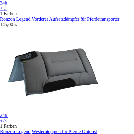
24h
+-3
1 Farben
Ronzon Legend
Vorderer Aufsatzdämpfer für Pferdetransporter
145,00 €
24h
+-3
1 Farben
Ronzon Legend
Westernteppich für Pferde Outpost