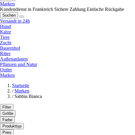
Marken
Kundendienst in Frankreich
Sichere Zahlung
Einfache Rückgabe
Suchen
Versandt in 24h
Hund
Katze
Tiere
Zucht
Bauernhof
Ritter
Außenanlagen
Pflanzen und Natur
Outlet
Marken
Startseite
/
Marken
/
Sabbia Bianca
Filter
Größe
Farbe
Produkttyp
Preis