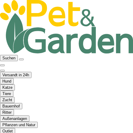
Suchen
Versandt in 24h
Hund
Katze
Tiere
Zucht
Bauernhof
Ritter
Außenanlagen
Pflanzen und Natur
Outlet