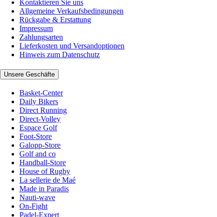
Kontaktieren Sie uns
Allgemeine Verkaufsbedingungen
Rückgabe & Erstattung
Impressum
Zahlungsarten
Lieferkosten und Versandoptionen
Hinweis zum Datenschutz
Unsere Geschäfte
Basket-Center
Daily Bikers
Direct Running
Direct-Volley
Espace Golf
Foot-Store
Galopp-Store
Golf and co
Handball-Store
House of Rugby
La sellerie de Maé
Made in Paradis
Nauti-wave
On-Fight
Padel-Expert