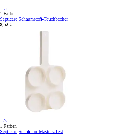
+-3
1 Farben
Septicare
Schaumstoff-Tauchbecher
8,52 €
+-3
1 Farben
Septicare
Schale für Mastitis-Test