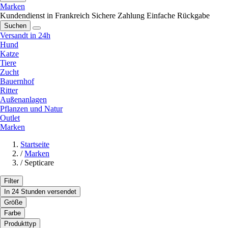
Marken
Kundendienst in Frankreich
Sichere Zahlung
Einfache Rückgabe
Suchen
Versandt in 24h
Hund
Katze
Tiere
Zucht
Bauernhof
Ritter
Außenanlagen
Pflanzen und Natur
Outlet
Marken
Startseite
/
Marken
/
Septicare
Filter
In 24 Stunden versendet
Größe
Farbe
Produkttyp