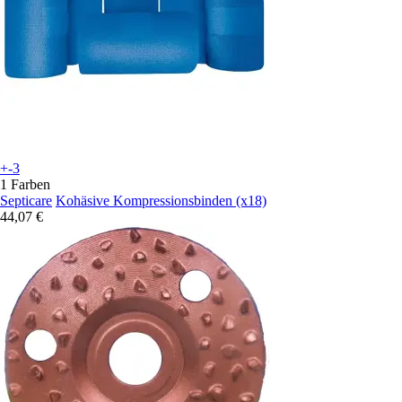
+-3
1 Farben
Septicare
Kohäsive Kompressionsbinden (x18)
44,07 €