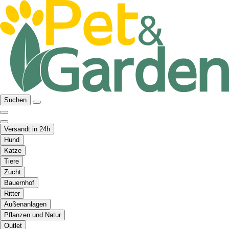
Suchen
Versandt in 24h
Hund
Katze
Tiere
Zucht
Bauernhof
Ritter
Außenanlagen
Pflanzen und Natur
Outlet