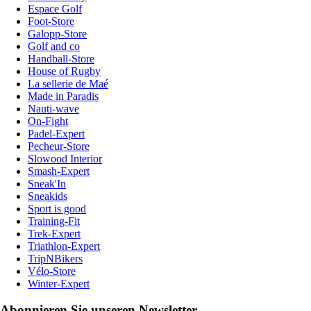
Espace Golf
Foot-Store
Galopp-Store
Golf and co
Handball-Store
House of Rugby
La sellerie de Maé
Made in Paradis
Nauti-wave
On-Fight
Padel-Expert
Pecheur-Store
Slowood Interior
Smash-Expert
Sneak'In
Sneakids
Sport is good
Training-Fit
Trek-Expert
Triathlon-Expert
TripNBikers
Vélo-Store
Winter-Expert
Abonnieren Sie unseren Newsletter