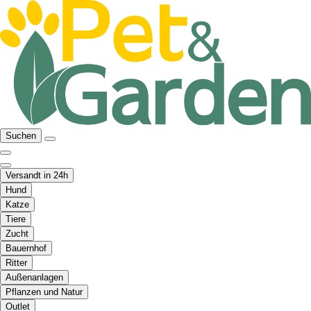
Suchen
Versandt in 24h
Hund
Katze
Tiere
Zucht
Bauernhof
Ritter
Außenanlagen
Pflanzen und Natur
Outlet