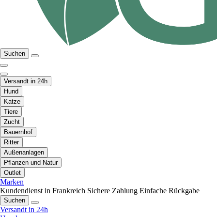
Suchen
Versandt in 24h
Hund
Katze
Tiere
Zucht
Bauernhof
Ritter
Außenanlagen
Pflanzen und Natur
Outlet
Marken
Kundendienst in Frankreich
Sichere Zahlung
Einfache Rückgabe
Suchen
Versandt in 24h