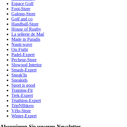
Espace Golf
Foot-Store
Galopp-Store
Golf and co
Handball-Store
House of Rugby
La sellerie de Maé
Made in Paradis
Nauti-wave
On-Fight
Padel-Expert
Pecheur-Store
Slowood Interior
Smash-Expert
Sneak'In
Sneakids
Sport is good
Training-Fit
Trek-Expert
Triathlon-Expert
TripNBikers
Vélo-Store
Winter-Expert
Abonnieren Sie unseren Newsletter