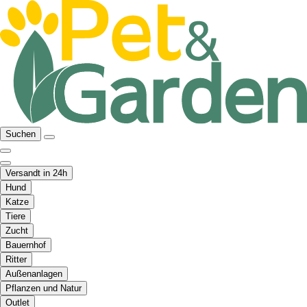
Suchen
Versandt in 24h
Hund
Katze
Tiere
Zucht
Bauernhof
Ritter
Außenanlagen
Pflanzen und Natur
Outlet