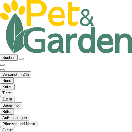
Suchen
Versandt in 24h
Hund
Katze
Tiere
Zucht
Bauernhof
Ritter
Außenanlagen
Pflanzen und Natur
Outlet