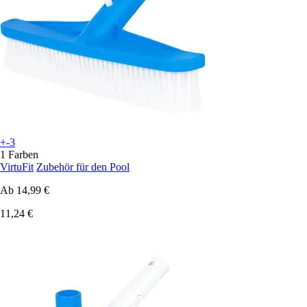
+-3
1 Farben
VirtuFit
Zubehör für den Pool
Ab
14,99 €
11,24 €