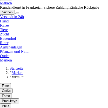
Marken
Kundendienst in Frankreich
Sichere Zahlung
Einfache Rückgabe
Suchen
Versandt in 24h
Hund
Katze
Tiere
Zucht
Bauernhof
Ritter
Außenanlagen
Pflanzen und Natur
Outlet
Marken
Startseite
/
Marken
/
VirtuFit
Filter
Größe
Farbe
Produkttyp
Preis