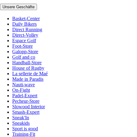
Unsere Geschäfte
Basket-Center
Daily Bikers
Direct Running
Direct-Volley
Espace Golf
Foot-Store
Galopp-Store
Golf and co
Handball-Store
House of Rugby
La sellerie de Maé
Made in Paradis
Nauti-wave
On-Fight
Padel-Expert
Pecheur-Store
Slowood Interior
Smash-Expert
Sneak'In
Sneakids
Sport is good
Training-Fit