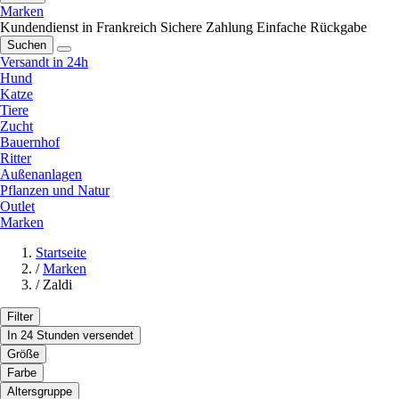
Marken
Kundendienst in Frankreich
Sichere Zahlung
Einfache Rückgabe
Suchen
Versandt in 24h
Hund
Katze
Tiere
Zucht
Bauernhof
Ritter
Außenanlagen
Pflanzen und Natur
Outlet
Marken
Startseite
/
Marken
/
Zaldi
Filter
In 24 Stunden versendet
Größe
Farbe
Altersgruppe