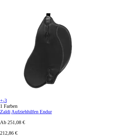
+-3
1 Farben
Zaldi
Aufziehhilfen Endur
Ab
251,08 €
212,86 €