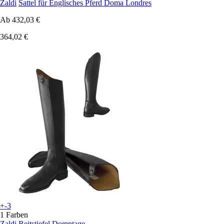
Zaldi
Sattel für Englisches Pferd Doma Londres
Ab
432,03 €
364,02 €
+-3
1 Farben
Zaldi
Reitstiefel Domptage