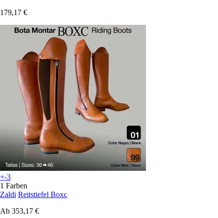
179,17 €
+-3
1 Farben
Zaldi
Reitstiefel Boxc
Ab
353,17 €