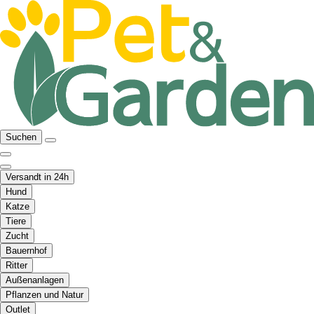
Suchen
Versandt in 24h
Hund
Katze
Tiere
Zucht
Bauernhof
Ritter
Außenanlagen
Pflanzen und Natur
Outlet