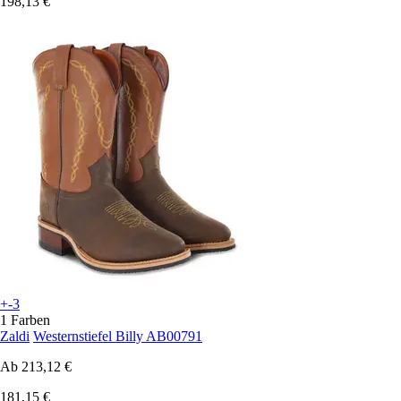
198,13 €
+-3
1 Farben
Zaldi
Westernstiefel Billy AB00791
Ab
213,12 €
181,15 €