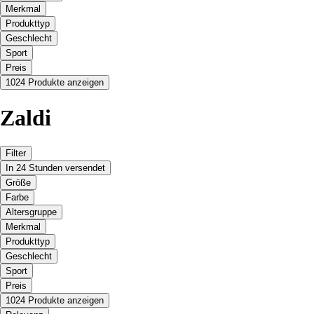
Merkmal
Produkttyp
Geschlecht
Sport
Preis
1024 Produkte anzeigen
Zaldi
Filter
In 24 Stunden versendet
Größe
Farbe
Altersgruppe
Merkmal
Produkttyp
Geschlecht
Sport
Preis
1024 Produkte anzeigen