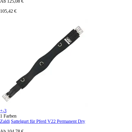
Ab
125,08 €
105,42 €
+-3
1 Farben
Zaldi
Sattelgurt für Pferd V22 Permanent Dry
Ab
104,78 €