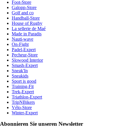
Foot-Store
Galopp-Store
Golf and co
Handball-Store
House of Rugby
La sellerie de Maé
Made in Paradis
Nauti-wave
On-Fight
Padel-Expert
Pecheur-Store
Slowood Interior
Smash-Expert
Sneak'In
Sneakids
Sport is good
Training-Fit
Trek-Expert
Triathlon-Expert
TripNBikers
Vélo-Store
Winter-Expert
Abonnieren Sie unseren Newsletter