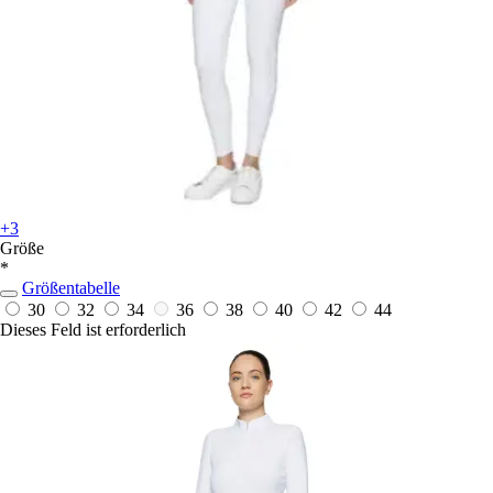
+3
Größe
*
Größentabelle
30
32
34
36
38
40
42
44
Dieses Feld ist erforderlich