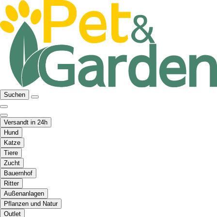
Suchen
Versandt in 24h
Hund
Katze
Tiere
Zucht
Bauernhof
Ritter
Außenanlagen
Pflanzen und Natur
Outlet