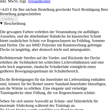
inkl. MwSt. zzgl.
Versandkosten
+4,65 €
für Ihre nächste Bestellung geschenkt
Nach Bestätigung Ihrer
Bestellung gutgeschrieben
Loading...
Beschreibung
Die gewagten Farben verleihen der Veranstaltung ein auffälliges
Aussehen, und die abnehmbare Halsdecke im klassischen Schnitt
bietet zusätzlichen Schutz vor Regenschauern im Frühling, Sommer
und Herbst. Die aus 600D Polyester mit Rautenwebung gefertigte
Decke ist langlebig, aber dennoch leicht und atmungsaktiv.
Reflektierende Streifen auf der Vorder- und Rückseite der Decke
erhöhen die Sichtbarkeit bei schlechten Lichtverhältnissen und eine
sehr hoch angesetzte, elastische Schulterfalte ermöglicht einen
größeren Bewegungsspielraum im Schulterbereich.
Da die Befestigungen für das Innenfutter im Lieferumfang enthalten
sind, können Sie bei Bedarf unsere Standard-Innenfutter hinzufügen,
um die Wärme zu erhöhen. Eine elegante und vielseitige
Trainingsdecke ohne Füllung, die vor Regenschauern schützt.
Sehen Sie sich unsere Auswahl an Schutz- und Stützstiefeln für
maximale Abdeckung während des Trainings an.
Ihr Akoni Stratus wurde sorgfältig von Hand in einem