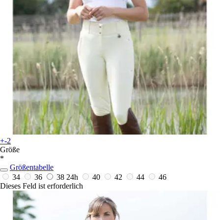
+-2
Größe
*
Größentabelle
34
36
38
24h
40
42
44
46
Dieses Feld ist erforderlich