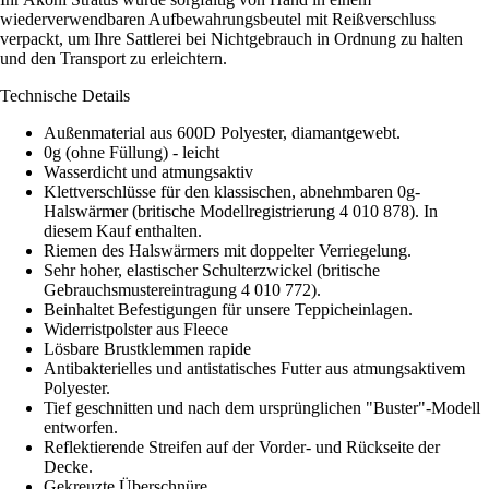
wiederverwendbaren Aufbewahrungsbeutel mit Reißverschluss
verpackt, um Ihre Sattlerei bei Nichtgebrauch in Ordnung zu halten
und den Transport zu erleichtern.
Technische Details
Außenmaterial aus 600D Polyester, diamantgewebt.
0g (ohne Füllung) - leicht
Wasserdicht und atmungsaktiv
Klettverschlüsse für den klassischen, abnehmbaren 0g-
Halswärmer (britische Modellregistrierung 4 010 878). In
diesem Kauf enthalten.
Riemen des Halswärmers mit doppelter Verriegelung.
Sehr hoher, elastischer Schulterzwickel (britische
Gebrauchsmustereintragung 4 010 772).
Beinhaltet Befestigungen für unsere Teppicheinlagen.
Widerristpolster aus Fleece
Lösbare Brustklemmen rapide
Antibakterielles und antistatisches Futter aus atmungsaktivem
Polyester.
Tief geschnitten und nach dem ursprünglichen "Buster"-Modell
entworfen.
Reflektierende Streifen auf der Vorder- und Rückseite der
Decke.
Gekreuzte Überschnüre