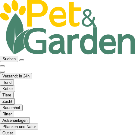
Suchen
Versandt in 24h
Hund
Katze
Tiere
Zucht
Bauernhof
Ritter
Außenanlagen
Pflanzen und Natur
Outlet