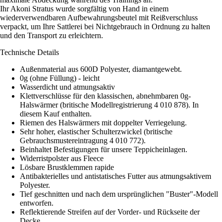
Ihr Akoni Stratus wurde sorgfältig von Hand in einem
wiederverwendbaren Aufbewahrungsbeutel mit Reißverschluss
verpackt, um Ihre Sattlerei bei Nichtgebrauch in Ordnung zu halten
und den Transport zu erleichtern.
Technische Details
Außenmaterial aus 600D Polyester, diamantgewebt.
0g (ohne Füllung) - leicht
Wasserdicht und atmungsaktiv
Klettverschlüsse für den klassischen, abnehmbaren 0g-
Halswärmer (britische Modellregistrierung 4 010 878). In
diesem Kauf enthalten.
Riemen des Halswärmers mit doppelter Verriegelung.
Sehr hoher, elastischer Schulterzwickel (britische
Gebrauchsmustereintragung 4 010 772).
Beinhaltet Befestigungen für unsere Teppicheinlagen.
Widerristpolster aus Fleece
Lösbare Brustklemmen rapide
Antibakterielles und antistatisches Futter aus atmungsaktivem
Polyester.
Tief geschnitten und nach dem ursprünglichen "Buster"-Modell
entworfen.
Reflektierende Streifen auf der Vorder- und Rückseite der
Decke.