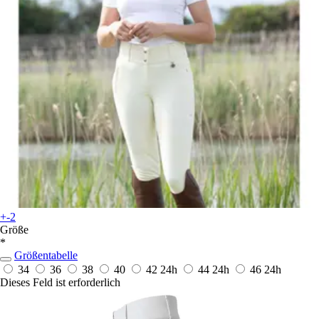
+-2
Größe
*
Größentabelle
34
36
38
40
42
24h
44
24h
46
24h
Dieses Feld ist erforderlich