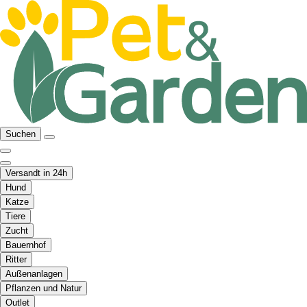
Suchen
Versandt in 24h
Hund
Katze
Tiere
Zucht
Bauernhof
Ritter
Außenanlagen
Pflanzen und Natur
Outlet